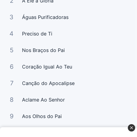
2
A Ele a Glória
3
Águas Purificadoras
4
Preciso de Ti
5
Nos Braços do Pai
6
Coração Igual Ao Teu
7
Canção do Apocalipse
8
Aclame Ao Senhor
9
Aos Olhos do Pai
10
Relance (Digno é o Cordeiro)