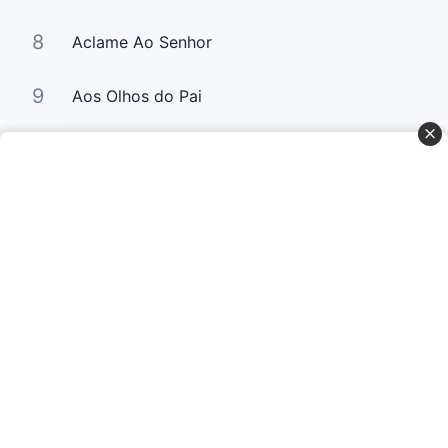
8
Aclame Ao Senhor
9
Aos Olhos do Pai
10
Relance (Digno é o Cordeiro)
Curta Nossas Redes Sociais