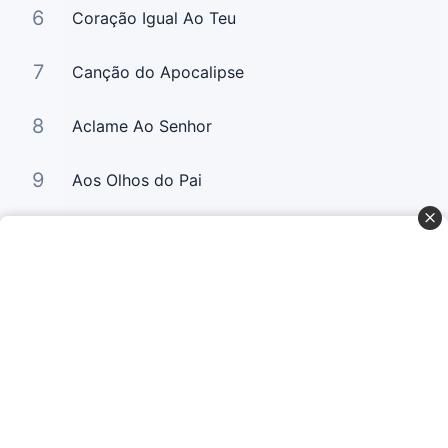
6
Coração Igual Ao Teu
7
Canção do Apocalipse
8
Aclame Ao Senhor
9
Aos Olhos do Pai
10
Relance (Digno é o Cordeiro)