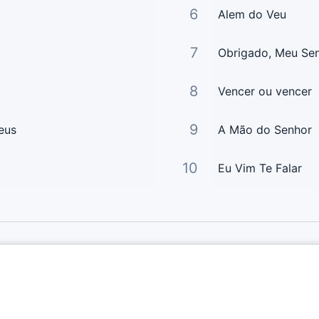
6
Alem do Veu
7
Obrigado, Meu Se
8
Vencer ou vencer
9
eus
A Mão do Senhor
10
Eu Vim Te Falar