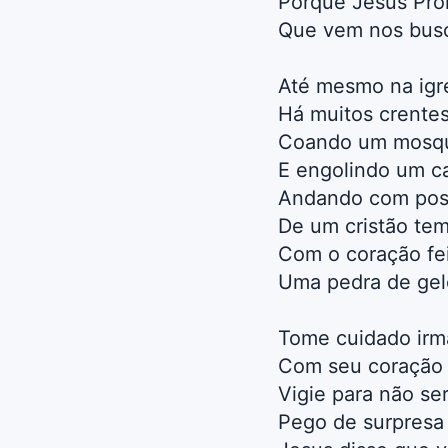
Porque Jesus Pr
Que vem nos bus
Até mesmo na igr
Há muitos crente
Coando um mosqu
E engolindo um c
Andando com po
De um cristão te
Com o coração fe
Uma pedra de gel
Tome cuidado irm
Com seu coração
Vigie para não se
Pego de surpresa