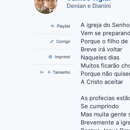
Denian e Dianini
A igreja do Senho
Playlist
Vem se preparan
Porque o filho de
Corrigir
Breve irá voltar
Naqueles dias
Imprimir
Muitos ficarão ch
Tamanho
Porque não quise
A Cristo aceitar
As profecias estã
Se cumprindo
Mas muita gente s
Brevemente a igre