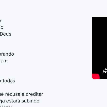
r
do
 Deus
orando
ram
o todas
e recusa a creditar
ja estará subindo