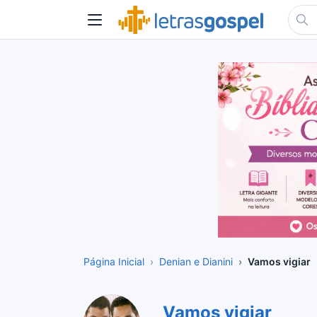
Página Inicial
Denian e Dianini
Vamos vigiar
Vamos vigiar