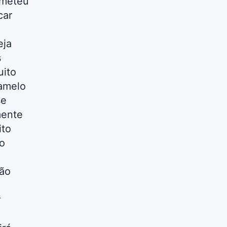
ometeu
car
eja
s
ito
amelo
se
mente
ito
o
ão
r