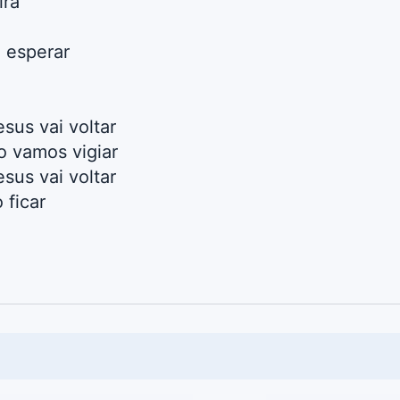
irá
 esperar
esus vai voltar
o vamos vigiar
esus vai voltar
 ficar