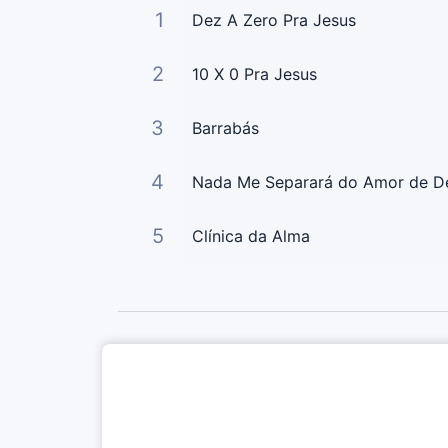
1
Dez A Zero Pra Jesus
2
10 X 0 Pra Jesus
3
Barrabás
4
Nada Me Separará do Amor de D
5
Clínica da Alma