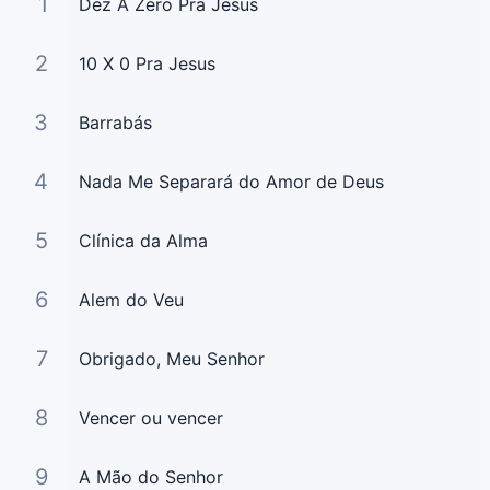
1
Dez A Zero Pra Jesus
2
10 X 0 Pra Jesus
3
Barrabás
4
Nada Me Separará do Amor de Deus
5
Clínica da Alma
6
Alem do Veu
7
Obrigado, Meu Senhor
8
Vencer ou vencer
9
A Mão do Senhor