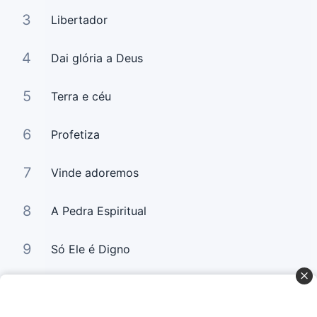
3
Libertador
4
Dai glória a Deus
5
Terra e céu
6
Profetiza
7
Vinde adoremos
8
A Pedra Espiritual
9
Só Ele é Digno
10
Tua Palavra É Jesus