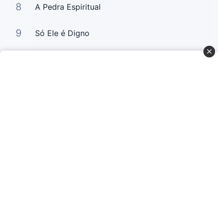
8
A Pedra Espiritual
9
Só Ele é Digno
10
Tua Palavra É Jesus
Curta Nossas Redes Sociais
Baixe o App