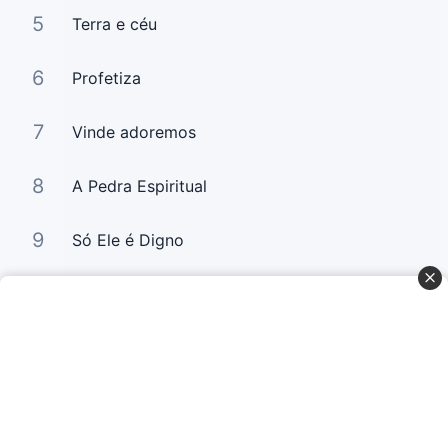
5
Terra e céu
6
Profetiza
7
Vinde adoremos
8
A Pedra Espiritual
9
Só Ele é Digno
10
Tua Palavra É Jesus