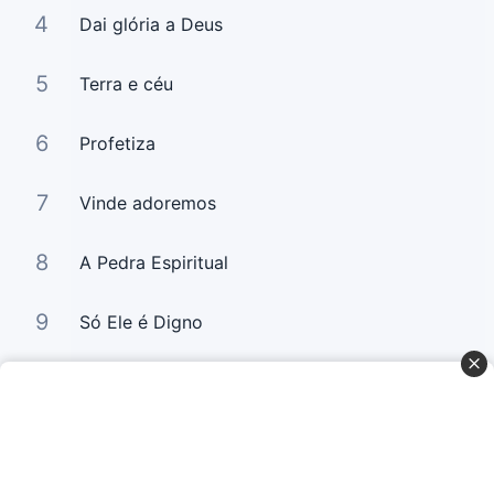
4
Dai glória a Deus
5
Terra e céu
6
Profetiza
7
Vinde adoremos
8
A Pedra Espiritual
9
Só Ele é Digno
10
Tua Palavra É Jesus