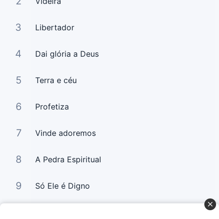
2
Videira
3
Libertador
4
Dai glória a Deus
5
Terra e céu
6
Profetiza
7
Vinde adoremos
8
A Pedra Espiritual
9
Só Ele é Digno
10
Tua Palavra É Jesus