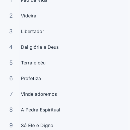
1
Pão da Vida
2
Videira
3
Libertador
4
Dai glória a Deus
5
Terra e céu
6
Profetiza
7
Vinde adoremos
8
A Pedra Espiritual
9
Só Ele é Digno