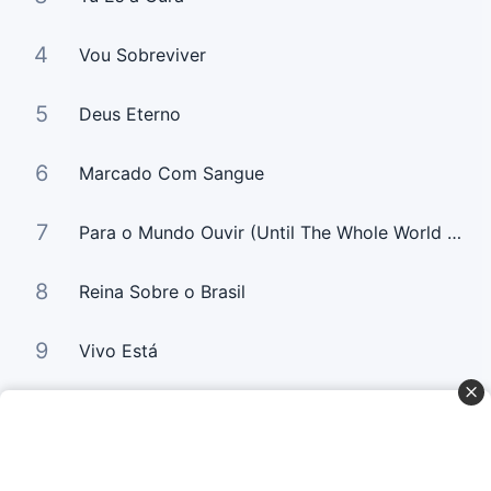
4
Vou Sobreviver
5
Deus Eterno
6
Marcado Com Sangue
7
Para o Mundo Ouvir (Until The Whole World Hears)
8
Reina Sobre o Brasil
9
Vivo Está
10
Em Meu Viver